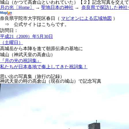
城山（かつて高倉山といわれていた）【２】記念写真を交えて
月の光〔Home〕
→
聖地日本の神社
→
奈良県で探訪した神社
奈良県宇陀市大宇陀区春日（
マピオンによる広域地図
）
⇒ 公式サイトはこちらです。
訪問日：
平成21（2009）年5月30日
（土曜日）
高城岳から本陣を進て朝原伝承の基地に
城山
（神武天皇の高倉山）
『月の光の祝詞集』
私たちが日本各地で奏上してきた祝詞集！
思い出の写真集（旅行の記録）
神武天皇の時の高倉山（現在の城山）で記念写真