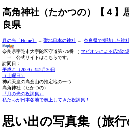
高角神社（たかつの）【４】
良県
月の光〔Home〕
→
聖地日本の神社
→
奈良県で探訪した神
奈良県宇陀市大宇陀区守道第776番 （
マピオンによる広域地
⇒ 公式サイトはこちらです。
訪問日：
平成21（2009）年5月30日
（土曜日）
神武天皇の高倉山の推定地の一つ
高角神社（たかつの）
『月の光の祝詞集』
私たちが日本各地で奏上してきた祝詞集！
思い出の写真集（旅行