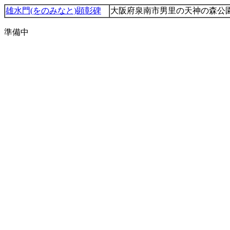
雄水門(をのみなと)顕彰碑
大阪府泉南市男里の天神の森公
準備中