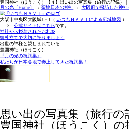
豊国神社（ほうこく）【４】思い出の写真集（旅行の記録）｜
月の光〔Home〕
→
聖地日本の神社
→
大阪府で探訪した神社
大阪市中央区大阪城1－1（
いつもＮＡＶＩによる広域地図
）
⇒
公式サイトはこちら
です。
神社から授与されたお札を
御札立てで大切に祀りましょう
出世の神様と親しまれている
豊国神社（ほうこく）
『月の光の祝詞集』
私たちが日本各地で奏上してきた祝詞集！
思い出の写真集（旅行の
豊国神社（ほうこく）の