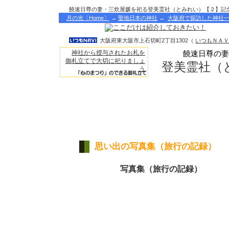
饒速日尊の妻・三炊屋媛を祀る登美霊社（とみれい）【２】記
月の光〔Home〕
→
聖地日本の神社
→
大阪府で探訪した神社
大阪府東大阪市上石切町2丁目1302（
いつもＮＡＶ
神社から授与されたお札を
饒速日尊の妻
御札立てで大切に祀りましょ
登美霊社（
う
思い出の写真集（旅行の記録）
写真集（旅行の記録）