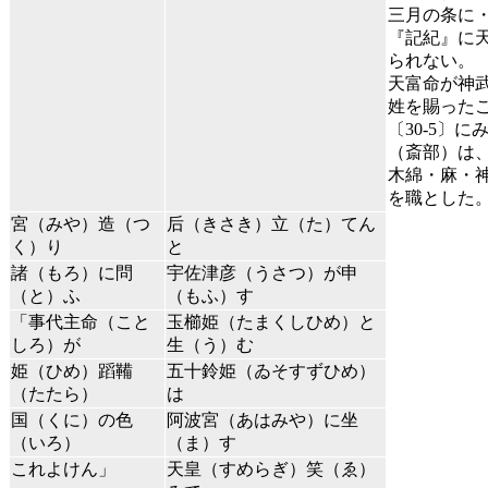
三月の条に
『記紀』に
られない。
天富命が神
姓を賜った
〔30-5〕
（斎部）は
木綿・麻・
を職とした
宮（みや）造（つ
后（きさき）立（た）てん
く）り
と
諸（もろ）に問
宇佐津彦（うさつ）が申
（と）ふ
（もふ）す
「事代主命（こと
玉櫛姫（たまくしひめ）と
しろ）が
生（う）む
姫（ひめ）蹈鞴
五十鈴姫（ゐそすずひめ）
（たたら）
は
国（くに）の色
阿波宮（あはみや）に坐
（いろ）
（ま）す
これよけん」
天皇（すめらぎ）笑（ゑ）