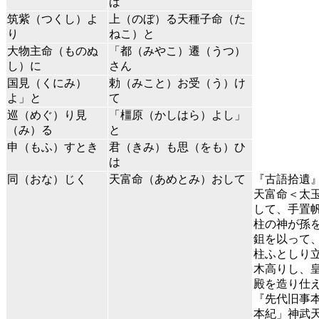
ば
筑紫（つくし）よ
上（のぼ）る天種子命（た
り
ねこ）と
大物主命（ものぬ
「都（みやこ）遷（うつ）
し）に
さん
国見（くにみ）
勅（みこと）お受（う）け
よ」と
て
巡（めぐ）り見
「橿原（かしはら）よし」
（み）る
と
申（もふ）すとき
君（きみ）も思（をも）ひ
は
同（おな）じく
天富命（あめとみ）おして
『古語拾遺
天富命＜太
して、手置
柱の神が孫
鉏を以って
柱ふとしり
木高りし、
殿を造り仕
『先代旧事
本紀」神武