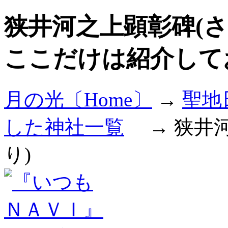
狭井河之上顕彰碑(
ここだけは紹介して
月の光〔Home〕
→
聖地
した神社一覧
→ 狭井河
り)