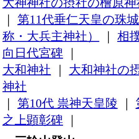
大神神社の摂社の檜原神
｜
第11代垂仁天皇の珠
称・大兵主神社）
｜
相
向日代宮碑
｜
大和神社
｜
大和神社の
神社
｜
第10代 祟神天皇陵
｜
之上顕彰碑
｜