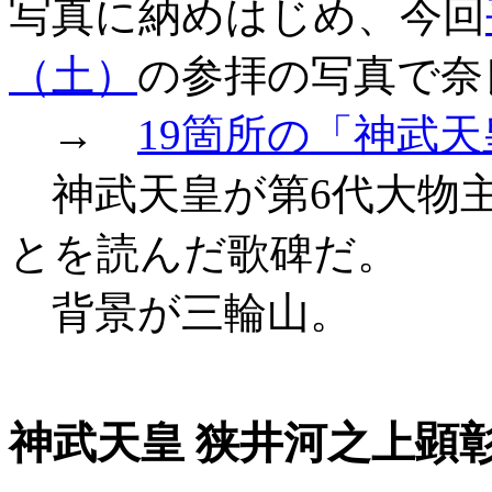
写真に納めはじめ、今回
（土）
の参拝の写真で奈
→
19箇所の「神武
神武天皇が第6代大物
とを読んだ歌碑だ。
背景が三輪山。
神武天皇 狭井河之上顕