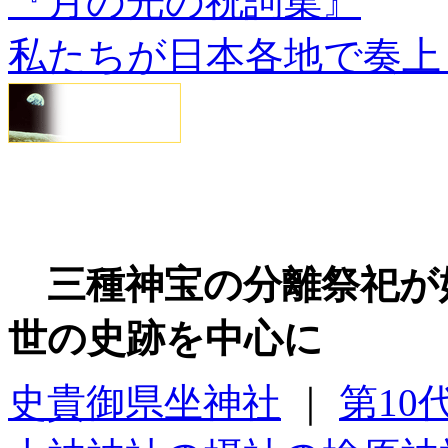
『月の光の祝詞集』
私たちが日本各地で奏上
三種神宝の分離祭祀が
世の史跡を中心に
史貴御県坐神社
｜
第1