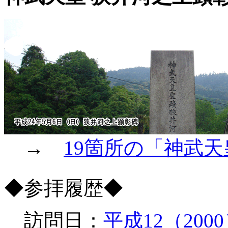
→
19箇所の「神武
◆参拝履歴◆
訪問日：
平成12（20