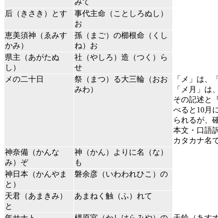
みて
后（きさき）とす
事代主命（ことしろぬし）
お
恵美須神（ゑみす
孫（まご）の櫛根命（くし
かみ）
ね）お
県主（あがたぬ
社（やしろ）造（つく）ら
し）
せ
メの二十日
祭（まつ）る大三輪（おお
「メ」は、
みわ）
「メ月」は
その記述と
べると10月
られるが、
本文・口語
カタカナ名
神奈備（かんな
神（かん）よりに名（な）
み）ぞ
も
神日本（かんやま
磐余彦（いわわれひこ）の
と）
天君（あまきみ）
あまねく触（ふ）れて
と
年サナト
橿原宮（かしはらみや）の
天鈴（あすず