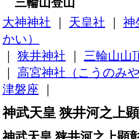
三輪山登山
大神神社
｜
天皇社
｜
神
かい）
｜
狭井神社
｜
三輪山山
｜
高宮神社（こうのみ
津磐座
｜
神武天皇 狭井河之上顕
神武天皇 狭井河之上顕