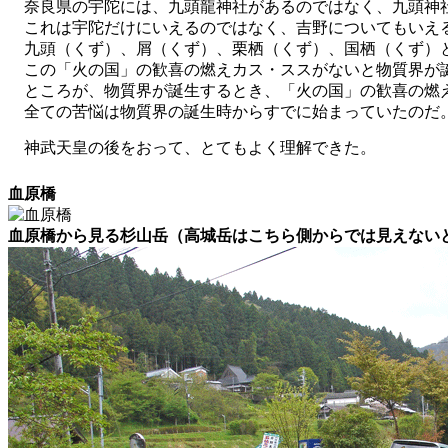
奈良県の宇陀には、
九頭龍
神社があるのではなく、九頭神
これは宇陀だけにいえるのではなく、吉野についてもいえ
九頭（くず）、屑（くず）、栗栖（くず）、国栖（くず）と
この「火の国」の歓喜の燃えカス・ススがないと物質界が
ところが、物質界が誕生するとき、「火の国」の歓喜の燃え
全ての苦悩は物質界の誕生時からすでに始まっていたのだ
神武天皇の後をおって、とてもよく理解できた。
血原橋
血原橋から見る杉山岳（高城岳はこちら側からでは見えない