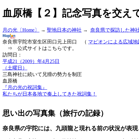
血原橋【２】記念写真を交え
月の光〔Home〕
→
聖地日本の神社
→
奈良県で探訪した神
奈良県宇陀市室生区田口元上田口 （
マピオンによる広域地
⇒ 公式サイトはこちらです。
訪問日：
平成21（2009）年4月25日
（土曜日）
三島神社に続いて兄猾の勢力を制圧
血原橋
『月の光の祝詞集』
私たちが日本各地で奏上してきた祝詞集！
思い出の写真集（旅行の記録）
奈良県の宇陀には、九頭龍と現れる前の状況が表現