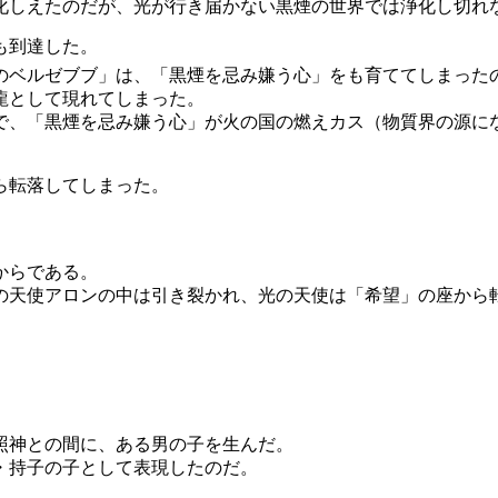
しえたのだが、光が行き届かない黒煙の世界では浄化し切れ
も到達した。
ベルゼブブ」は、「黒煙を忌み嫌う心」をも育ててしまった
龍として現れてしまった。
で、「黒煙を忌み嫌う心」が火の国の燃えカス（物質界の源に
ら転落してしまった。
からである。
天使アロンの中は引き裂かれ、光の天使は「希望」の座から
照神との間に、ある男の子を生んだ。
・持子の子として表現したのだ。