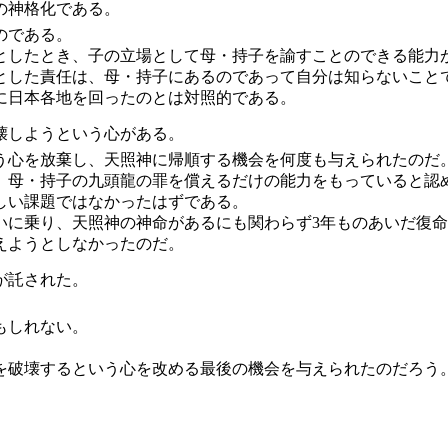
の神格化である。
のである。
したとき、子の立場として母・持子を諭すことのできる能力
した責任は、母・持子にあるのであって自分は知らないこと
に日本各地を回ったのとは対照的である。
壊しようという心がある。
心を放棄し、天照神に帰順する機会を何度も与えられたのだ
母・持子の九頭龍の罪を償えるだけの能力をもっていると認
しい課題ではなかったはずである。
に乗り、天照神の神命があるにも関わらず3年ものあいだ復命
えようとしなかったのだ。
が託された。
もしれない。
破壊するという心を改める最後の機会を与えられたのだろう