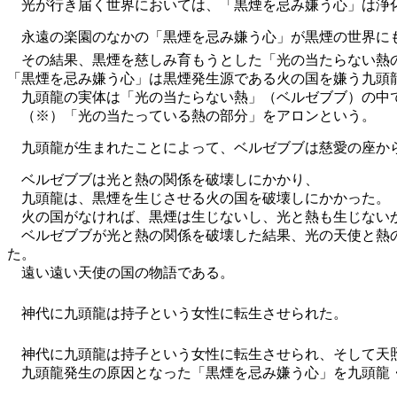
光が行き届く世界においては、「黒煙を忌み嫌う心」は浄化
永遠の楽園のなかの「黒煙を忌み嫌う心」が黒煙の世界に
その結果、黒煙を慈しみ育もうとした「光の当たらない熱の
「黒煙を忌み嫌う心」は黒煙発生源である火の国を嫌う九頭
九頭龍の実体は「光の当たらない熱」（ベルゼブブ）の中
（※）「光の当たっている熱の部分」をアロンという。
九頭龍が生まれたことによって、ベルゼブブは慈愛の座か
ベルゼブブは光と熱の関係を破壊しにかかり、
九頭龍は、黒煙を生じさせる火の国を破壊しにかかった。
火の国がなければ、黒煙は生じないし、光と熱も生じない
ベルゼブブが光と熱の関係を破壊した結果、光の天使と熱の
た。
遠い遠い天使の国の物語である。
神代に九頭龍は持子という女性に転生させられた。
神代に九頭龍は持子という女性に転生させられ、そして天
九頭龍発生の原因となった「黒煙を忌み嫌う心」を九頭龍