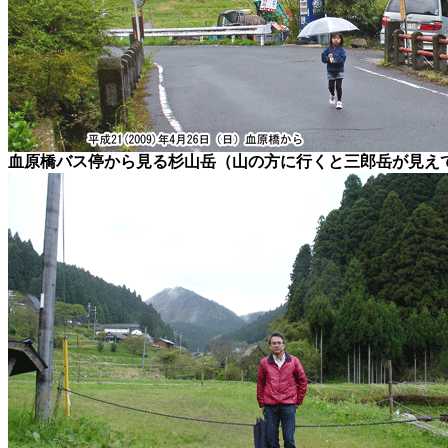
血原橋バス停から見る杉山岳（山の方に行くと三郎岳が見え