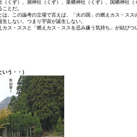
社（くず）、屑神社（くず）、栗栖神社（くず）、国栖神社（
ることだ。
は、この論考の立場で言えば、「火の国」の燃えカス・スス
誕生しない、つまり宇宙が誕生しない。
カス・ススと「燃えカス・ススを忌み嫌う気持ち」が結びつ
。
という・・）