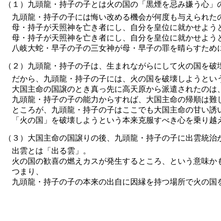
（１）九頭龍・持子の子とは火の国の「黒煙を忌み嫌う心」
九頭龍・持子の子には悔い改める機会が何度も与えられた
母・持子が天照神を亡き者にし、自分を皇位に就かせようと
母・持子が天照神を亡き者にし、自分を皇位に就かせようと
八岐大蛇・早子の子の三女神が母・早子の罪を晴らすため
（２）九頭龍・持子の子は、生まれながらにして火の国を破
だから、九頭龍・持子の子には、火の国を破壊しようという
大国主命の国譲のとき真っ先に高天原から派遣されたのは、
九頭龍・持子の子の能力からすれば、大国主命の帰順は難
ところが、九頭龍・持子の子はここでも大国主命の甘い誘い
「火の国」を破壊しようという本来克服すべき心を乗り越
（３）大国主命の国譲りの後、九頭龍・持子の子に出雲統治
出雲とは「出る雲」。
火の国の歓喜の燃えカスが発生するところ、という意味か
つまり、
九頭龍・持子の子の本来の出自に因縁を持つ場所で火の国を