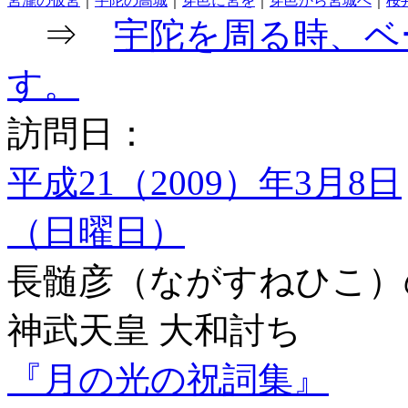
宮瀧の仮宮
｜
宇陀の高城
｜
穿邑に宮を
｜
穿邑から宮城へ
｜
桜
⇒
宇陀を周る時、ベ
す。
訪問日：
平成21（2009）年3月8日
（日曜日）
長髄彦（ながすねひこ）
神武天皇 大和討ち
『月の光の祝詞集』