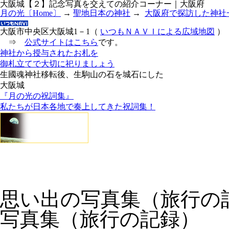
大阪城【２】記念写真を交えての紹介コーナー｜大阪府
月の光〔Home〕
→
聖地日本の神社
→
大阪府で探訪した神社
大阪市中央区大阪城1－1（
いつもＮＡＶＩによる広域地図
）
⇒
公式サイトはこちら
です。
神社から授与されたお札を
御札立てで大切に祀りましょう
生國魂神社移転後、生駒山の石を城石にした
大阪城
『月の光の祝詞集』
私たちが日本各地で奏上してきた祝詞集！
思い出の写真集（旅行の
写真集（旅行の記録）