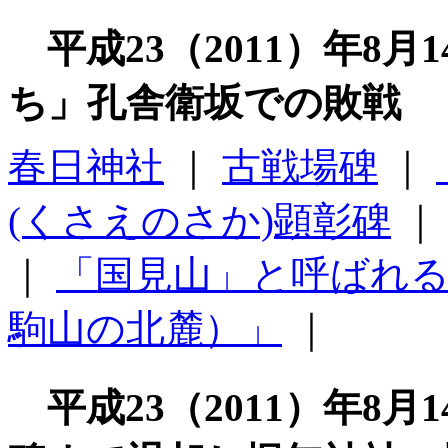
平成23（2011）年8
ち」孔舎衛坂での敗戦
春日神社
｜
古戦場碑
｜
(くさえのさか)顕彰碑
｜
「国見山」と呼ばれ
駒山の北麓）」
｜
平成23（2011）年8