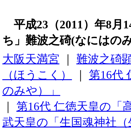
平成23（2011）年8
ち」難波之碕(なにはのみ
大阪天満宮
｜
難波之碕
（ほうこく）
｜
第16代
のみや）」
｜
第16代 仁徳天皇の
武天皇の「生国魂神社（