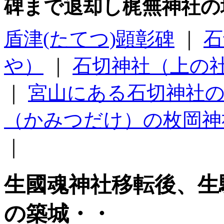
碑まで退却し梶無神社の
盾津(たてつ)顕彰碑
｜
石
や）
｜
石切神社（上の
｜
宮山にある石切神社
（かみつだけ）の枚岡神
｜
生國魂神社移転後、生
の築城・・