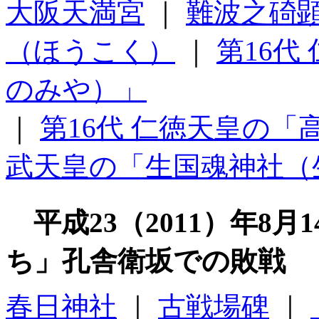
大阪天満宮
｜
難波之碕
（ほうこく）
｜
第16代
のみや）」
｜
第16代 仁徳天皇の
武天皇の「生国魂神社（
平成23（2011）年8
ち」孔舎衛坂での敗戦
春日神社
｜
古戦場碑
｜