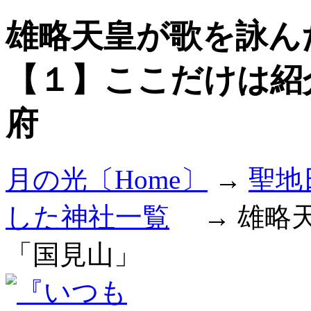
雄略天皇が歌を詠ん
【１】ここだけは紹
府
月の光〔Home〕
→
聖地
した神社一覧
→ 雄略天
「国見山」