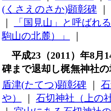
(くさえのさか)顕彰碑
｜
「国見山」と呼ばれ
駒山の北麓）」
｜
平成23（2011）年8
碑まで退却し梶無神社の
盾津(たてつ)顕彰碑
｜
石
や）
｜
石切神社（上の