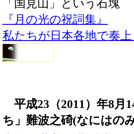
「国見山」という石塊
『月の光の祝詞集』
私たちが日本各地で奏上
平成23（2011）年8
ち」難波之碕(なにはのみ