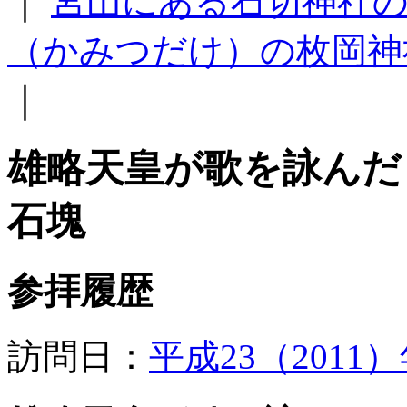
｜
宮山にある石切神社
（かみつだけ）の枚岡神
｜
雄略天皇が歌を詠んだ
石塊
参拝履歴
訪問日：
平成23（2011