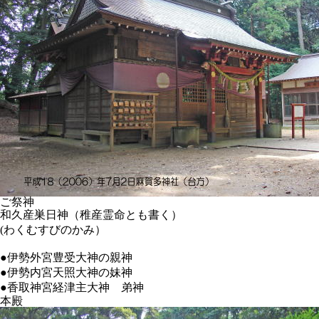
ご祭神
和久産巣日神（稚産霊命とも書く）
(わくむすびのかみ）
●伊勢外宮豊受大神の親神
●伊勢内宮天照大神の妹神
●香取神宮経津主大神 弟神
本殿