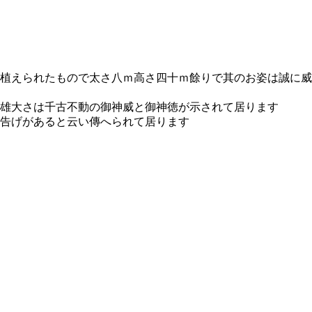
植えられたもので太さ八ｍ高さ四十ｍ餘りで其のお姿は誠に威
雄大さは千古不動の御神威と御神徳が示されて居ります
告げがあると云い傳へられて居ります