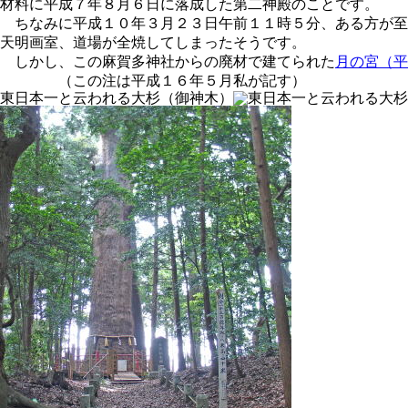
材料に平成７年８月６日に落成した第二神殿のことです。
ちなみに平成１０年３月２３日午前１１時５分、ある方が至
天明画室、道場が全焼してしまったそうです。
しかし、この麻賀多神社からの廃材で建てられた
月の宮（平
（この注は平成１６年５月私が記す）
東日本一と云われる大杉（御神木）