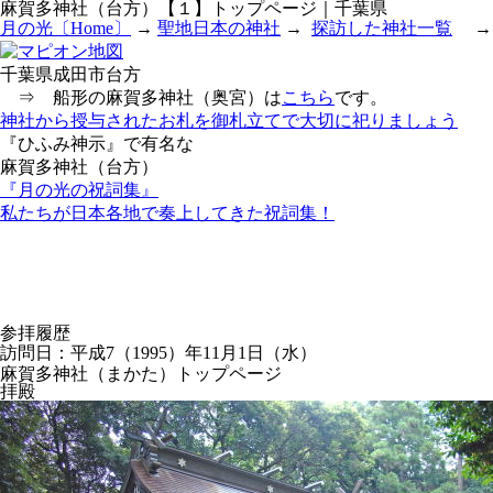
麻賀多神社（台方）【１】トップページ｜千葉県
月の光〔Home〕
→
聖地日本の神社
→
探訪した神社一覧
→ 
千葉県成田市台方
⇒ 船形の麻賀多神社（奥宮）は
こちら
です。
神社から授与されたお札を御札立てで大切に祀りましょう
『ひふみ神示』で有名な
麻賀多神社（台方）
『月の光の祝詞集』
私たちが日本各地で奏上してきた祝詞集！
参拝履歴
訪問日：平成7（1995）年11月1日（水）
麻賀多神社（まかた）トップページ
拝殿