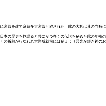
に宮殿を建て麻賀多大宮殿と称された、此の大杉は其の当時に
日本の歴史を物語ると共にかつ多くの伝説を秘めた此の年輪の
くの祈願が行なわれ大願成就前には稍えより霊光が輝き神のお