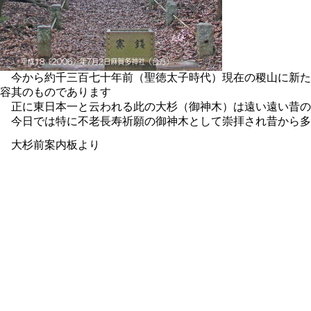
今から
約千三百七十年前（聖徳太子時代）
現在の稷山に新た
容其のものであります
正に東日本一と云われる此の大杉（御神木）は遠い遠い昔の
今日では特に不老長寿祈願の御神木として崇拝され昔から多
大杉前案内板より