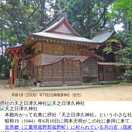
摂社の天之日津久神社
本殿向かって右奥に摂社『天之日津久神社』という小さな社
昭和19（1944）年6月10日に岡本天明がこの社に参拝に
至恩郷（三重県菰野郡菰野町）に祀られている月の宮（我家