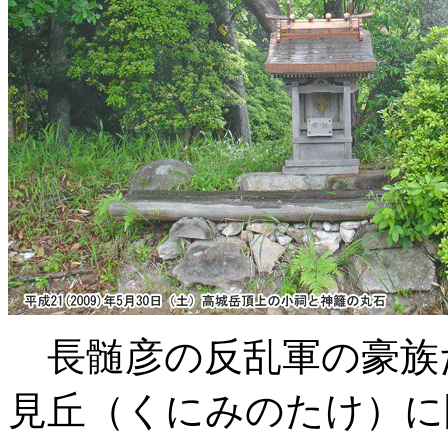
長髄彦の反乱軍の豪族
見丘（くにみのたけ）に