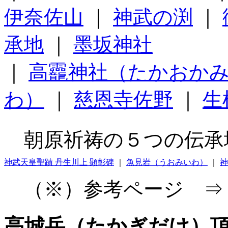
伊奈佐山
｜
神武の渕
｜
承地
｜
墨坂神社
｜
高龗神社（たかおか
わ）
｜
慈恩寺佐野
｜
生
朝原祈祷の５つの伝承
神武天皇聖蹟 丹生川上 顕彰碑
｜
魚見岩（うおみいわ）
｜
神
（※）参考ページ 
高城岳（たかぎだけ）