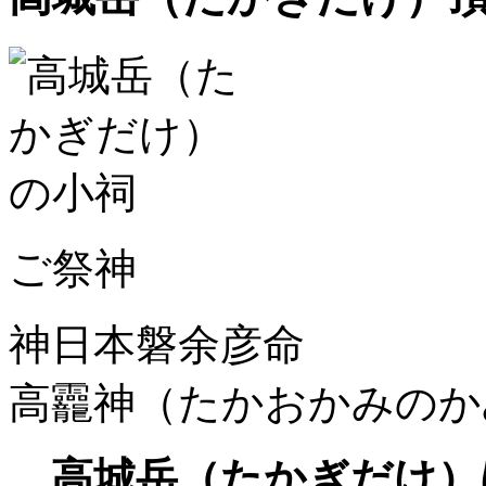
ご祭神
神日本磐余彦命
高龗神（たかおかみのか
高城岳（たかぎだけ）