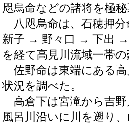
咫烏命
などの諸将を極秘
八咫烏命は、石穂押分
新子 → 野々口 → 下出 
を経て高見川流域一帯の
佐野命は東端にある高
状況を調べた。
高倉下は宮滝から吉野
風呂川沿いに川を遡り、