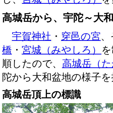
高城岳から、宇陀～大
宇賀神社
・
穿邑の宮
、
橋
・
宮城（みやしろ）
を
順したので、
高城岳（た
陀から大和盆地の様子を
高城岳頂上の標識