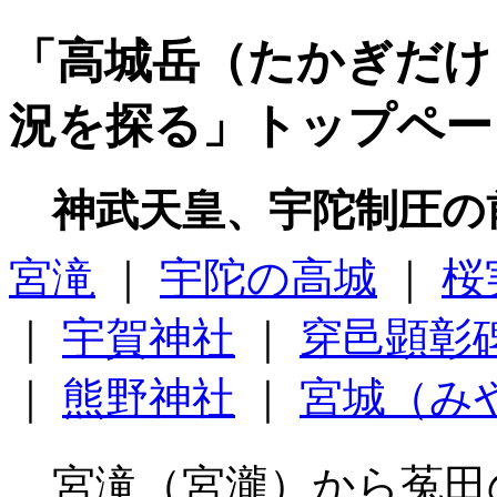
「高城岳（たかぎだけ
況を探る」トップペー
神武天皇、宇陀制圧の
宮滝
｜
宇陀の高城
｜
桜
｜
宇賀神社
｜
穿邑顕彰
｜
熊野神社
｜
宮城（み
宮滝（宮瀧）から菟田