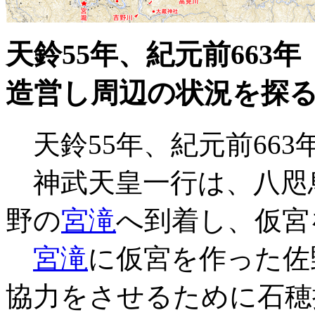
天鈴55年、紀元前663
造営し周辺の状況を探
天鈴55年、紀元前663
神武天皇一行は、八咫
野の
宮滝
へ到着し、仮宮
宮滝
に仮宮を作った佐
協力をさせるために
石穂