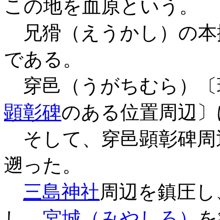
この地を
血原
という。
兄猾（えうかし）の本
である。
穿邑（うがちむら）〔
顕彰碑
のある位置周辺〕
そして、穿邑顕彰碑周
遡った。
三島神社
周辺を鎮圧し
し、
宮城（みやしろ）
を