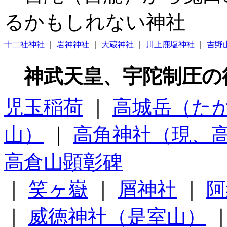
るかもしれない神社
十二社神社
｜
岩神神社
｜
大蔵神社
｜
川上鹿塩神社
｜
吉野
神武天皇、宇陀制圧の
児玉稲荷
｜
高城岳（た
山）
｜
高角神社（現、
高倉山顕彰碑
｜
笑ヶ嶽
｜
屑神社
｜
阿
｜
威徳神社（是室山）