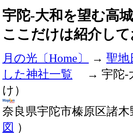
宇陀-大和を望む高
ここだけは紹介して
月の光〔Home〕
→
聖地
した神社一覧
→ 宇陀-
け）
奈良県宇陀市榛原区諸木
図
）