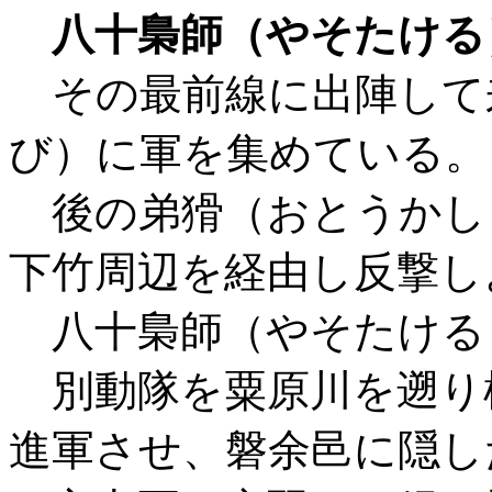
八十梟師（やそたける
その最前線に出陣して
び）に軍を集めている。
後の弟猾（おとうかし
下竹周辺を経由し反撃し
八十梟師（やそたける
別動隊を粟原川を遡り
進軍させ、磐余邑に隠し