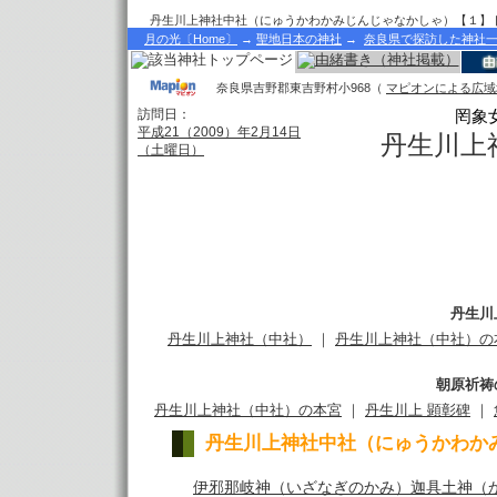
丹生川上神社中社（にゅうかわかみじんじゃなかしゃ）【１】
月の光〔Home〕
→
聖地日本の神社
→
奈良県で探訪した神社
奈良県吉野郡東吉野村小968（
マピオンによる広域
訪問日：
罔象
平成21（2009）年2月14日
丹生川上
（土曜日）
丹生川
丹生川上神社（中社）
｜
丹生川上神社（中社）の
朝原祈祷
丹生川上神社（中社）の本宮
｜
丹生川上 顕彰碑
｜
丹生川上神社中社（にゅうかわか
伊邪那岐神（いざなぎのかみ）迦具土神（