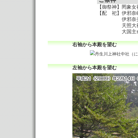
【御祭神】罔象女
【配 祀】伊邪奈
伊邪奈美
天照大
大国主
右袖から本殿を望む
左袖から本殿を望む