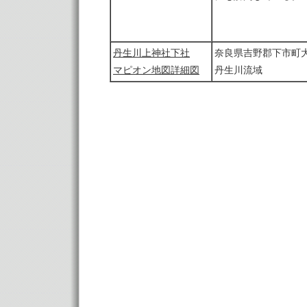
丹生川上神社下社
奈良県吉野郡下市町大
マピオン地図詳細図
丹生川流域